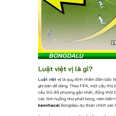
Luật việt vị là gì?
Luật việt vị
là quy định nhằm đảm bảo tín
ghi bàn dễ dàng. Theo FIFA, một cầu thủ b
cầu thủ đối phương gần nhất, đồng thời t
các tình huống như phát bóng, ném biên ha
keonhacai
Bongdalu dự đoán chính xác 