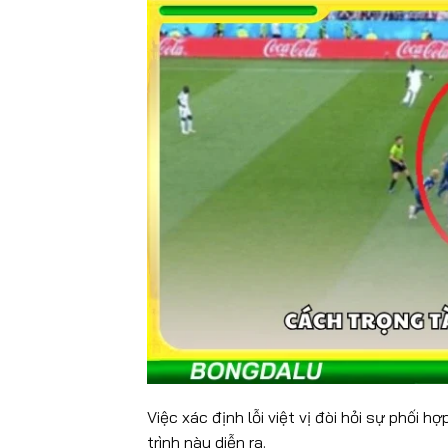
Việc xác định lỗi việt vị đòi hỏi sự phối 
trình này diễn ra.