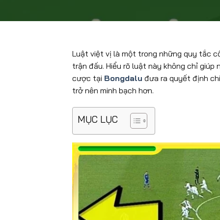
Luật việt vị là một trong những quy tắc c
trận đấu. Hiểu rõ luật này không chỉ giú
cược tại
Bongdalu
đưa ra quyết định chín
trở nên minh bạch hơn.
MỤC LỤC