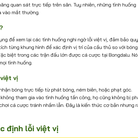
năng quan sát trực tiếp trên sân. Tuy nhiên, những tình huống
ựa vào mắt thường.
?
ng để xem lại các tình huống nghi ngờ lỗi việt vị, đảm bảo qu
ch từng khung hình để xác định vị trí của cầu thủ so với bóng
đặc biệt trong các trận đấu lớn được cá cược tại Bongdalu. Nó
ọi tình huống.
việt vị
ọ nhận bóng trực tiếp từ phát bóng, ném biên, hoặc phạt góc.
ng không tham gia vào tình huống tấn công, họ cũng không bị ph
chơi cá cược tránh nhầm lẫn. Đây là kiến thức cơ bản nhưng r
 định lỗi việt vị