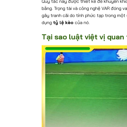
Quy tắc này được thiết kế để khuyến khíc
bằng. Trọng tài và công nghệ VAR đóng vai 
gây tranh cãi do tính phức tạp trong một
dụng
tỷ lệ kèo
của nó.
Tại sao luật việt vị qua