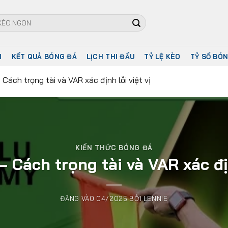
H
KẾT QUẢ BÓNG ĐÁ
LỊCH THI ĐẤU
TỶ LỆ KÈO
TỶ SỐ BÓ
– Cách trọng tài và VAR xác định lỗi việt vị
KIẾN THỨC BÓNG ĐÁ
 – Cách trọng tài và VAR xác địn
ĐĂNG VÀO
04/2025
BỞI
LENNIE