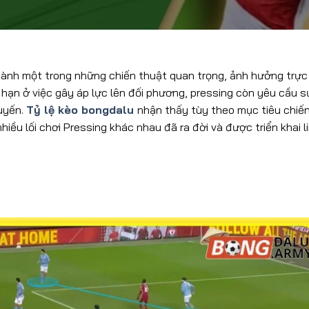
thành một trong những chiến thuật quan trọng, ảnh hưởng trực
i hạn ở việc gây áp lực lên đối phương, pressing còn yêu cầu s
tuyến.
Tỷ lệ kèo bongdalu
nhận thấy tùy theo mục tiêu chiế
iều lối chơi Pressing khác nhau đã ra đời và được triển khai l