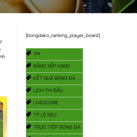
[bongdako_ranking_player_board]
ự
n
7M
inh
BẢNG XẾP HẠNG
KẾT QUẢ BÓNG ĐÁ
LịCH THI ĐẤU
LIVESCORE
TỶ LỆ KÈO
TRỰC TIẾP BÓNG ĐÁ