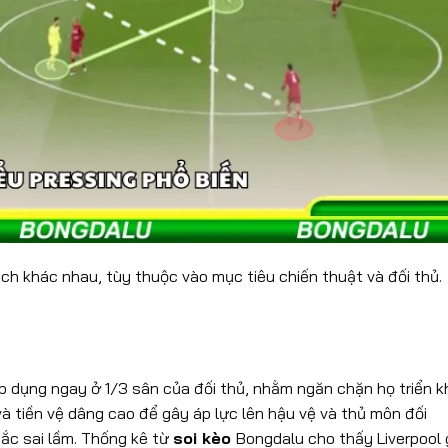
ách khác nhau, tùy thuộc vào mục tiêu chiến thuật và đối thủ.
p dụng ngay ở 1/3 sân của đối thủ, nhằm ngăn chặn họ triển k
à tiền vệ dâng cao để gây áp lực lên hậu vệ và thủ môn đối
ắc sai lầm. Thống kê từ
soi kèo
Bongdalu cho thấy Liverpool 