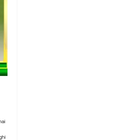
hai
ghi