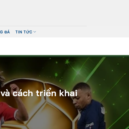
NG ĐÁ
TIN TỨC
và cách triển khai