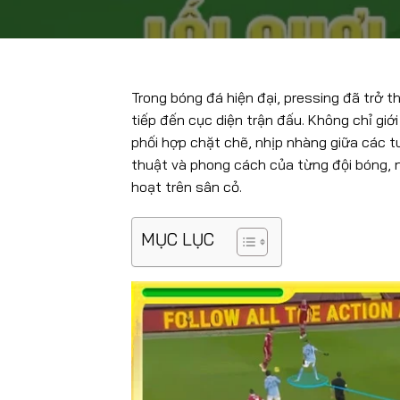
Trong bóng đá hiện đại, pressing đã trở 
tiếp đến cục diện trận đấu. Không chỉ giớ
phối hợp chặt chẽ, nhịp nhàng giữa các 
thuật và phong cách của từng đội bóng, nh
hoạt trên sân cỏ.
MỤC LỤC