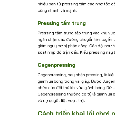
nhiều bàn từ pressing tầm cao nhờ tốc độ
công nhanh và mạnh.
Pressing tầm trung
Pressing tầm trung tập trung vào khu vực
ngăn chặn các đường chuyền lên tuyến trên
giảm nguy cơ bị phản công. Các đội như 
soát nhịp độ trận đấu. Kiểu pressing này l
Gegenpressing
Gegenpressing, hay phản pressing, là ki
giành lại bóng trong vài giây. Được Jürge
chức của đối thủ khi vừa giành bóng. Dữ l
Gegenpressing thường có tỷ lệ giành lại b
và sự quyết liệt vượt trội.
Cách triển khai lối chơi 