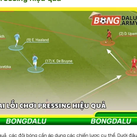
 quả, các đội bóng cần áp dụng các chiến lược cụ thể. Dưới đây