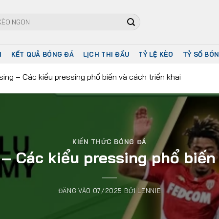
H
KẾT QUẢ BÓNG ĐÁ
LỊCH THI ĐẤU
TỶ LỆ KÈO
TỶ SỐ BÓ
sing – Các kiểu pressing phổ biến và cách triển khai
KIẾN THỨC BÓNG ĐÁ
 – Các kiểu pressing phổ biến 
ĐĂNG VÀO
07/2025
BỞI
LENNIE