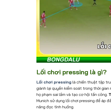
Lối chơi pressing là gì?
Lối chơi pressing
là chiến thuật tập tr
giành lại quyền kiểm soát trong thời gian
họ phạm sai lầm và tạo cơ hội tấn công.
T
Munich sử dụng lối chơi pressing để áp đả
năng đọc tình huống.