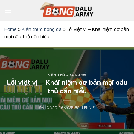
Bỏ
qua
nội
dung
Home
»
Kiến thức bóng đá
»
Lỗi việt vị – Khái niệm cơ bản
mọi cầu thủ cần hiểu
KIẾN THỨC BÓNG ĐÁ
Lỗi việt vị – Khái niệm cơ bản mọi cầu
thủ cần hiểu
ĐĂNG VÀO
06/2025
BỞI
LENNIE