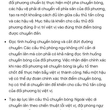
đối phương chuẩn bị thực hiện một pha chuyền bóng,
các hậu vệ phải di chuyển về phía sân của đối phương,
tạo ra một khoảng cách đủ lớn giữa cầu thủ tấn công
và các hậu vệ. Mục tiêu là khiến cho cầu thủ đối
phương đứng ở vị trí việt vị vào đúng thời điểm bóng
được chuyền đến.
Đọc tình huống chuyền bóng và cắt đứt đường
chuyền: Các cầu thủ phòng ngự không chỉ cần di
chuyển lên mà còn phải có khả năng đọc tình huống
chuyền bóng của đối phương. Việc nhận diện chính xác
khi nào đối phương sẽ chuyền bóng là yếu tố then
chốt để thực hiện bẫy việt vị thành công. Nếu một hậu
vệ có thể dự đoán chính xác thời điểm chuyền bóng,
họ có thể di chuyển lên để khiến cho cầu thủ tấn công
của đối phương bị việt vị.
Tạo áp lực lên cầu thủ chuyền bóng: Ngoài việc di
chuyển lên theo chiến thuật lỗi việt vị, đội phòng ngự