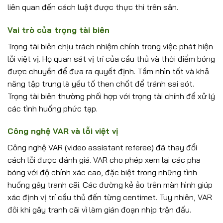
liên quan đến cách luật được thực thi trên sân.
Vai trò của trọng tài biên
Trọng tài biên chịu trách nhiệm chính trong việc phát hiện
lỗi việt vị. Họ quan sát vị trí của cầu thủ và thời điểm bóng
được chuyền để đưa ra quyết định. Tầm nhìn tốt và khả
năng tập trung là yếu tố then chốt để tránh sai sót.
Trọng tài biên thường phối hợp với trọng tài chính để xử lý
các tình huống phức tạp.
Công nghệ VAR và lỗi việt vị
Công nghệ VAR (video assistant referee) đã thay đổi
cách lỗi được đánh giá. VAR cho phép xem lại các pha
bóng với độ chính xác cao, đặc biệt trong những tình
huống gây tranh cãi. Các đường kẻ ảo trên màn hình giúp
xác định vị trí cầu thủ đến từng centimet. Tuy nhiên, VAR
đôi khi gây tranh cãi vì làm gián đoạn nhịp trận đấu.