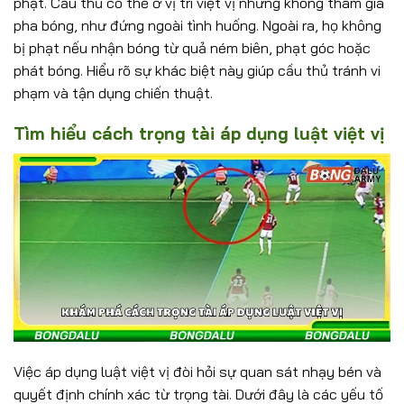
phạt. Cầu thủ có thể ở vị trí việt vị nhưng không tham gia
pha bóng, như đứng ngoài tình huống. Ngoài ra, họ không
bị phạt nếu nhận bóng từ quả ném biên, phạt góc hoặc
phát bóng. Hiểu rõ sự khác biệt này giúp cầu thủ tránh vi
phạm và tận dụng chiến thuật.
Tìm hiểu cách trọng tài áp dụng luật việt vị
Việc áp dụng luật việt vị đòi hỏi sự quan sát nhạy bén và
quyết định chính xác từ trọng tài. Dưới đây là các yếu tố