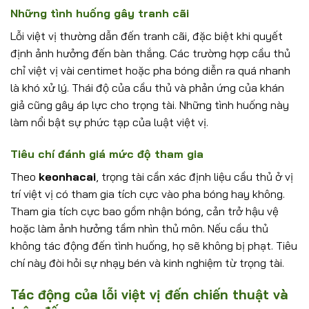
Những tình huống gây tranh cãi
Lỗi việt vị thường dẫn đến tranh cãi, đặc biệt khi quyết
định ảnh hưởng đến bàn thắng. Các trường hợp cầu thủ
chỉ việt vị vài centimet hoặc pha bóng diễn ra quá nhanh
là khó xử lý. Thái độ của cầu thủ và phản ứng của khán
giả cũng gây áp lực cho trọng tài. Những tình huống này
làm nổi bật sự phức tạp của luật việt vị.
Tiêu chí đánh giá mức độ tham gia
Theo
keonhacai
,
trọng tài cần xác định liệu cầu thủ ở vị
trí việt vị có tham gia tích cực vào pha bóng hay không.
Tham gia tích cực bao gồm nhận bóng, cản trở hậu vệ
hoặc làm ảnh hưởng tầm nhìn thủ môn. Nếu cầu thủ
không tác động đến tình huống, họ sẽ không bị phạt. Tiêu
chí này đòi hỏi sự nhạy bén và kinh nghiệm từ trọng tài.
Tác động của lỗi việt vị đến chiến thuật và