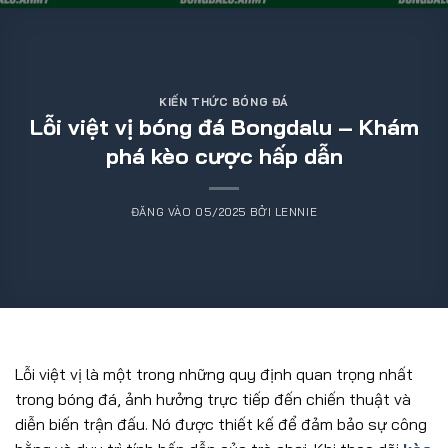
KIẾN THỨC BÓNG ĐÁ
Lỗi việt vị bóng đá Bongdalu – Khám
phá kèo cược hấp dẫn
ĐĂNG VÀO
05/2025
BỞI
LENNIE
Lỗi việt vị là một trong những quy định quan trọng nhất
trong bóng đá, ảnh hưởng trực tiếp đến chiến thuật và
diễn biến trận đấu. Nó được thiết kế để đảm bảo sự công