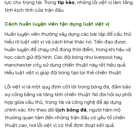
lực cho trọng tài. Trong
tip kèo
,
những lỗi việt vị làm tăng
tính kịch tính của trận đấu.
Cách huấn luyện viên tận dụng luật việt vị
Huấn luyện viên thường xây dựng các bài tập để cầu thủ
hiểu rõ luật việt vị và cách khai thác nó. Tiền đạo được
huấn luyện để chạy chỗ đúng thời điểm, trong khi hậu vệ
học cách giữ đội hình. Các đội bóng như liverpool hay
manchester city sử dụng chiến thuật này rất hiệu quả.
Hiểu luật việt vị giúp đội bóng tạo lợi thế chiến thuật.
Lỗi việt vị là một quy định cốt lõi trong bóng đá, đảm bảo
sự công bằng và tăng tính chiến thuật. Nó đòi hỏi sự phối
hợp giữa cầu thủ, trọng tài và công nghệ để áp dụng
chính xác. Khi theo dõi
lịch bóng đá
, người hâm mộ
thường quan tâm đến những trận đấu có yếu tố chiến
thuật cao, nơi lỗi việt vị có thể định đoạt kết quả.