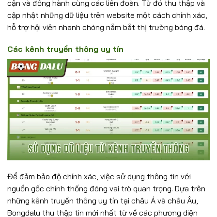
cận và đồng hành cùng các liên đoàn. Từ đó thu thập và
cập nhật những dữ liệu trên website một cách chính xác,
hỗ trợ hội viên nhanh chóng nắm bắt thị trường bóng đá.
Các kênh truyền thông uy tín
Để đảm bảo độ chính xác, việc sử dụng thông tin với
nguồn gốc chính thống đóng vai trò quan trọng. Dựa trên
những kênh truyền thông uy tín tại châu Á và châu Âu,
Bongdalu thu thập tin mới nhất từ về các phương diện