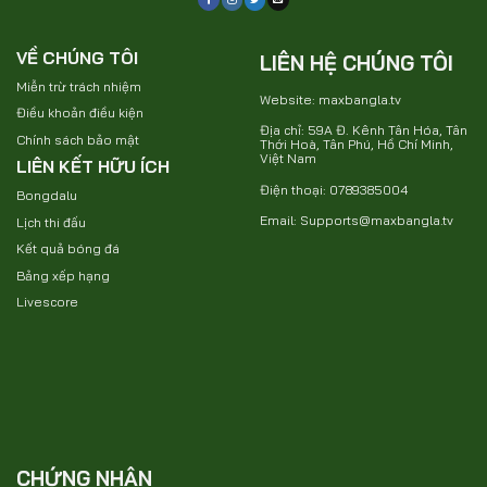
VỀ CHÚNG TÔI
LIÊN HỆ CHÚNG TÔI
Miễn trừ trách nhiệm
Website: maxbangla.tv
Điều khoản điều kiện
Địa chỉ: 59A Đ. Kênh Tân Hóa, Tân
Chính sách bảo mật
Thới Hoà, Tân Phú, Hồ Chí Minh,
Việt Nam
LIÊN KẾT HỮU ÍCH
Điện thoại: 0789385004
Bongdalu
Email:
Supports@maxbangla.tv
Lịch thi đấu
Kết quả bóng đá
Bảng xếp hạng
Livescore
CHỨNG NHẬN