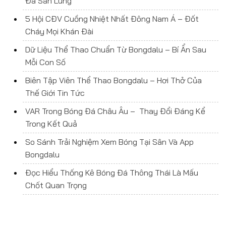
Đá Săn Lùng
5 Hội CĐV Cuồng Nhiệt Nhất Đông Nam Á – Đốt
Cháy Mọi Khán Đài
Dữ Liệu Thể Thao Chuẩn Từ Bongdalu – Bí Ẩn Sau
Mỗi Con Số
Biên Tập Viên Thể Thao Bongdalu – Hơi Thở Của
Thế Giới Tin Tức
VAR Trong Bóng Đá Châu Âu – Thay Đổi Đáng Kể
Trong Kết Quả
So Sánh Trải Nghiệm Xem Bóng Tại Sân Và App
Bongdalu
Đọc Hiểu Thống Kê Bóng Đá Thông Thái Là Mấu
Chốt Quan Trọng