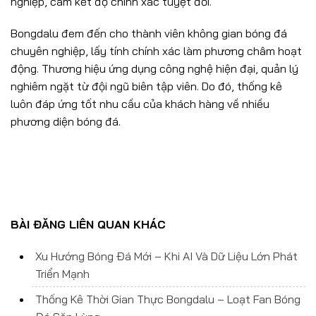
nghiệp, cam kết độ chính xác tuyệt đối.
Bongdalu đem đến cho thành viên không gian bóng đá
chuyên nghiệp, lấy tính chính xác làm phương châm hoạt
động. Thương hiệu ứng dụng công nghệ hiện đại, quản lý
nghiêm ngặt từ đội ngũ biên tập viên. Do đó, thống kê
luôn đáp ứng tốt nhu cầu của khách hàng về nhiều
phương diện bóng đá.
BÀI ĐĂNG LIÊN QUAN KHÁC
Xu Hướng Bóng Đá Mới – Khi AI Và Dữ Liệu Lớn Phát
Triển Mạnh
Thống Kê Thời Gian Thực Bongdalu – Loạt Fan Bóng