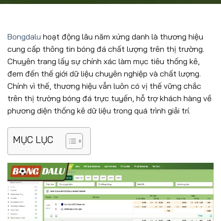
Bongdalu
hoạt động lâu năm xứng danh là thương hiệu
cung cấp thông tin bóng đá chất lượng trên thị trường.
Chuyên trang lấy sự chính xác làm mục tiêu thống kê,
đem đến thế giới dữ liệu chuyên nghiệp và chất lượng.
Chính vì thế, thương hiệu vẫn luôn có vị thế vững chắc
trên thị trường bóng đá trực tuyến, hỗ trợ khách hàng về
phương diện thống kê dữ liệu trong quá trình giải trí.
MỤC LỤC