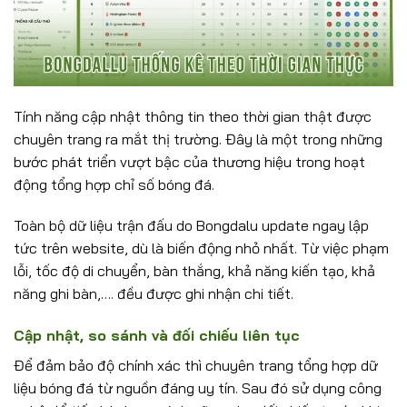
Tính năng cập nhật thông tin theo thời gian thật được
chuyên trang ra mắt thị trường. Đây là một trong những
bước phát triển vượt bậc của thương hiệu trong hoạt
động tổng hợp chỉ số bóng đá.
Toàn bộ dữ liệu trận đấu do Bongdalu update ngay lập
tức trên website, dù là biến động nhỏ nhất. Từ việc phạm
lỗi, tốc độ di chuyển, bàn thắng, khả năng kiến tạo, khả
năng ghi bàn,…. đều được ghi nhận chi tiết.
Cập nhật, so sánh và đối chiếu liên tục
Để đảm bảo độ chính xác thì chuyên trang tổng hợp dữ
liệu bóng đá từ nguồn đáng uy tín. Sau đó sử dụng công