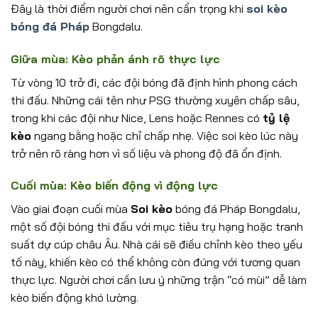
Đây là thời điểm người chơi nên cẩn trọng khi
soi kèo
bóng đá Pháp
Bongdalu.
Giữa mùa: Kèo phản ánh rõ thực lực
Từ vòng 10 trở đi, các đội bóng đã định hình phong cách
thi đấu. Những cái tên như PSG thường xuyên chấp sâu,
trong khi các đội như Nice, Lens hoặc Rennes có
tỷ lệ
kèo
ngang bằng hoặc chỉ chấp nhẹ. Việc soi kèo lúc này
trở nên rõ ràng hơn vì số liệu và phong độ đã ổn định.
Cuối mùa: Kèo biến động vì động lực
Vào giai đoạn cuối mùa
Soi kèo
bóng đá Pháp Bongdalu,
một số đội bóng thi đấu với mục tiêu trụ hạng hoặc tranh
suất dự cúp châu Âu. Nhà cái sẽ điều chỉnh kèo theo yếu
tố này, khiến kèo có thể không còn đúng với tương quan
thực lực. Người chơi cần lưu ý những trận “có mùi” dễ làm
kèo biến động khó lường.