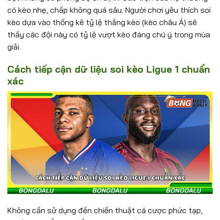
có kèo nhẹ, chấp không quá sâu. Người chơi yêu thích soi
kèo dựa vào thống kê tỷ lệ thắng kèo (kèo châu Á) sẽ
thấy các đội này có tỷ lệ vượt kèo đáng chú ý trong mùa
giải.
Cách tiếp cận dữ liệu soi kèo Ligue 1 chuẩn
xác
Không cần sử dụng đến chiến thuật cá cược phức tạp,