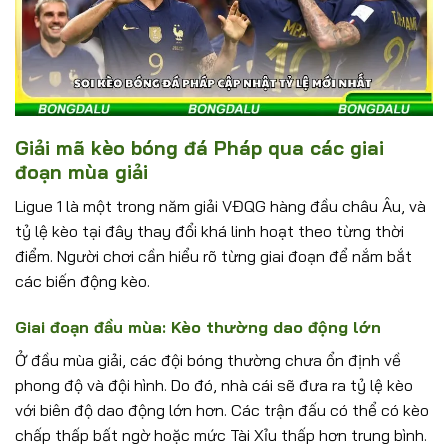
Giải mã kèo bóng đá Pháp qua các giai
đoạn mùa giải
Ligue 1 là một trong năm giải VĐQG hàng đầu châu Âu, và
tỷ lệ kèo tại đây thay đổi khá linh hoạt theo từng thời
điểm. Người chơi cần hiểu rõ từng giai đoạn để nắm bắt
các biến động kèo.
Giai đoạn đầu mùa: Kèo thường dao động lớn
Ở đầu mùa giải, các đội bóng thường chưa ổn định về
phong độ và đội hình. Do đó, nhà cái sẽ đưa ra tỷ lệ kèo
với biên độ dao động lớn hơn. Các trận đấu có thể có kèo
chấp thấp bất ngờ hoặc mức Tài Xỉu thấp hơn trung bình.