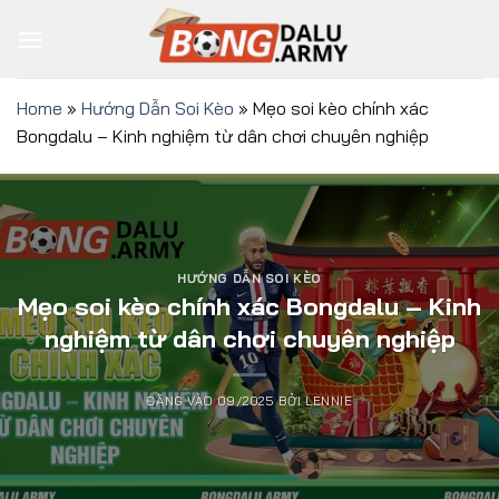
Bỏ
qua
nội
dung
Home
»
Hướng Dẫn Soi Kèo
»
Mẹo soi kèo chính xác
Bongdalu – Kinh nghiệm từ dân chơi chuyên nghiệp
HƯỚNG DẪN SOI KÈO
Mẹo soi kèo chính xác Bongdalu – Kinh
nghiệm từ dân chơi chuyên nghiệp
ĐĂNG VÀO
09/2025
BỞI
LENNIE