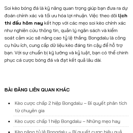
Soi kèo bóng đá là kỹ năng quan trọng giúp bạn đưa ra dự
đoán chính xác và tối ưu hóa lợi nhuận. Việc theo dõi
lịch
thi đấu hôm nay
kết hợp với các mẹo soi kèo chính xác
như nghiên cứu thông tin, quản lý ngân sách và kiểm
soát cảm xúc sẽ nâng cao tỷ lệ thắng. Bongdalu là công
cụ hữu ích, cung cấp dữ liệu kèo đáng tin cậy để hỗ trợ
bạn. Với sự chuẩn bị kỹ lưỡng và kỷ luật, bạn có thể chinh
phục cá cược bóng đá và đạt kết quả lâu dài.
BÀI ĐĂNG LIÊN QUAN KHÁC
Kèo cược chấp 2 hiệp Bongdalu – Bí quyết phân tích
từ chuyên gia
Kèo cược chấp 1 hiệp Bongdalu – Những mẹo hay
Kèo nâng tỷ lệ Bongdalu – Bí quyết cược hiệu quả