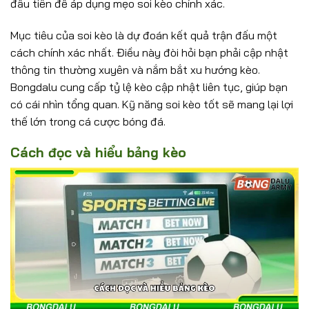
đầu tiên để áp dụng mẹo soi kèo chính xác.
Mục tiêu của soi kèo là dự đoán kết quả trận đấu một
cách chính xác nhất. Điều này đòi hỏi bạn phải cập nhật
thông tin thường xuyên và nắm bắt xu hướng kèo.
Bongdalu cung cấp tỷ lệ kèo cập nhật liên tục, giúp bạn
có cái nhìn tổng quan. Kỹ năng soi kèo tốt sẽ mang lại lợi
thế lớn trong cá cược bóng đá.
Cách đọc và hiểu bảng kèo