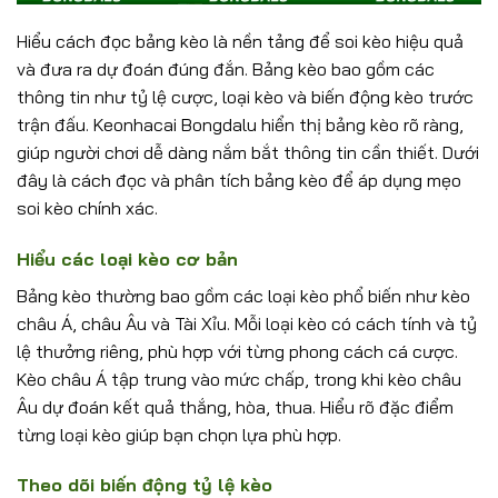
Hiểu cách đọc bảng kèo là nền tảng để soi kèo hiệu quả
và đưa ra dự đoán đúng đắn. Bảng kèo bao gồm các
thông tin như tỷ lệ cược, loại kèo và biến động kèo trước
trận đấu.
Keonhacai
Bongdalu hiển thị bảng kèo rõ ràng,
giúp người chơi dễ dàng nắm bắt thông tin cần thiết. Dưới
đây là cách đọc và phân tích bảng kèo để áp dụng mẹo
soi kèo chính xác.
Hiểu các loại kèo cơ bản
Bảng kèo thường bao gồm các loại kèo phổ biến như kèo
châu Á, châu Âu và Tài Xỉu. Mỗi loại kèo có cách tính và tỷ
lệ thưởng riêng, phù hợp với từng phong cách cá cược.
Kèo châu Á tập trung vào mức chấp, trong khi kèo châu
Âu dự đoán kết quả thắng, hòa, thua. Hiểu rõ đặc điểm
từng loại kèo giúp bạn chọn lựa phù hợp.
Theo dõi biến động tỷ lệ kèo