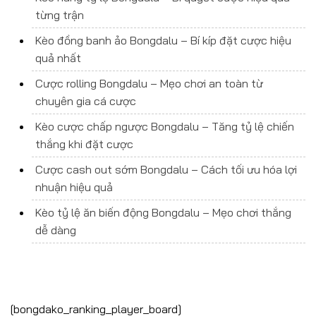
từng trận
Kèo đồng banh ảo Bongdalu – Bí kíp đặt cược hiệu
quả nhất
Cược rolling Bongdalu – Mẹo chơi an toàn từ
chuyên gia cá cược
Kèo cược chấp ngược Bongdalu – Tăng tỷ lệ chiến
thắng khi đặt cược
Cược cash out sớm Bongdalu – Cách tối ưu hóa lợi
nhuận hiệu quả
Kèo tỷ lệ ăn biến động Bongdalu – Mẹo chơi thắng
dễ dàng
[bongdako_ranking_player_board]