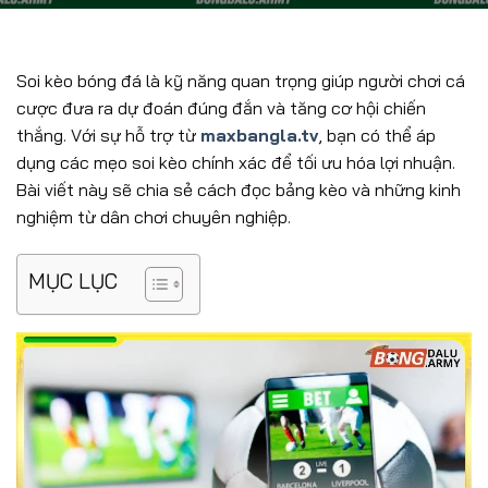
Soi kèo bóng đá là kỹ năng quan trọng giúp người chơi cá
cược đưa ra dự đoán đúng đắn và tăng cơ hội chiến
thắng. Với sự hỗ trợ từ
maxbangla.tv
, bạn có thể áp
dụng các mẹo soi kèo chính xác để tối ưu hóa lợi nhuận.
Bài viết này sẽ chia sẻ cách đọc bảng kèo và những kinh
nghiệm từ dân chơi chuyên nghiệp.
MỤC LỤC