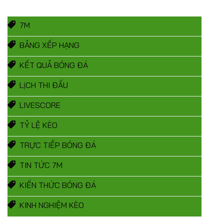
7M
BẢNG XẾP HẠNG
KẾT QUẢ BÓNG ĐÁ
LịCH THI ĐẤU
LIVESCORE
TỶ LỆ KÈO
TRỰC TIẾP BÓNG ĐÁ
TIN TỨC 7M
KIẾN THỨC BÓNG ĐÁ
KINH NGHIỆM KÈO