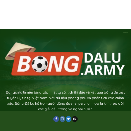
Bongdalu là nền tảng cập nhật tỷ số, lịch thi đấu và kết quả bóng đá trực
tuyến uy tín tại Việt Nam. Với dữ liệu phong phú và phân tích kèo chính
xác, Bóng Đá Lu hỗ trợ người dùng đưa ra lựa chọn hợp lý khi theo dõi
các giải đấu trong và ngoài nước.