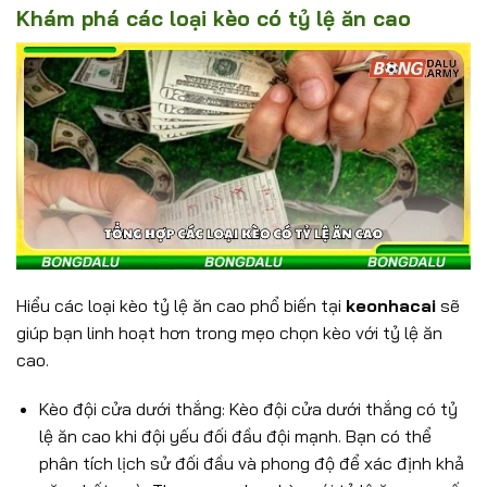
Khám phá các loại kèo có tỷ lệ ăn cao
Hiểu các loại kèo tỷ lệ ăn cao phổ biến tại
keonhacai
sẽ
giúp bạn linh hoạt hơn trong mẹo chọn kèo với tỷ lệ ăn
cao.
Kèo đội cửa dưới thắng: Kèo đội cửa dưới thắng có tỷ
lệ ăn cao khi đội yếu đối đầu đội mạnh. Bạn có thể
phân tích lịch sử đối đầu và phong độ để xác định khả