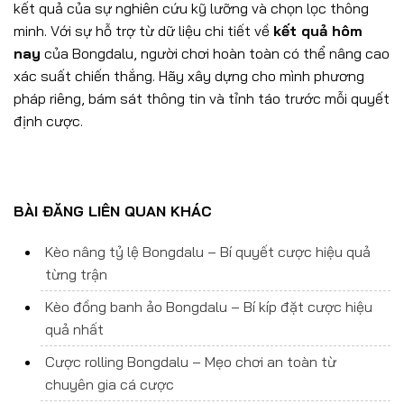
kết quả của sự nghiên cứu kỹ lưỡng và chọn lọc thông
minh. Với sự hỗ trợ từ dữ liệu chi tiết về
kết quả hôm
nay
của Bongdalu, người chơi hoàn toàn có thể nâng cao
xác suất chiến thắng. Hãy xây dựng cho mình phương
pháp riêng, bám sát thông tin và tỉnh táo trước mỗi quyết
định cược.
BÀI ĐĂNG LIÊN QUAN KHÁC
Kèo nâng tỷ lệ Bongdalu – Bí quyết cược hiệu quả
từng trận
Kèo đồng banh ảo Bongdalu – Bí kíp đặt cược hiệu
quả nhất
Cược rolling Bongdalu – Mẹo chơi an toàn từ
chuyên gia cá cược