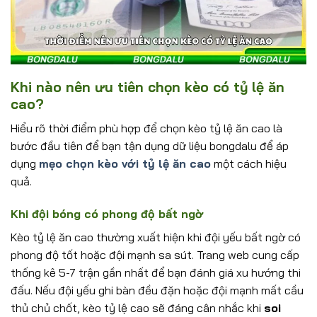
Khi nào nên ưu tiên chọn kèo có tỷ lệ ăn
cao?
Hiểu rõ thời điểm phù hợp để chọn kèo tỷ lệ ăn cao là
bước đầu tiên để bạn tận dụng dữ liệu bongdalu để áp
dụng
mẹo chọn kèo với tỷ lệ ăn cao
một cách hiệu
quả.
Khi đội bóng có phong độ bất ngờ
Kèo tỷ lệ ăn cao thường xuất hiện khi đội yếu bất ngờ có
phong độ tốt hoặc đội mạnh sa sút. Trang web cung cấp
thống kê 5-7 trận gần nhất để bạn đánh giá xu hướng thi
đấu. Nếu đội yếu ghi bàn đều đặn hoặc đội mạnh mất cầu
thủ chủ chốt, kèo tỷ lệ cao sẽ đáng cân nhắc khi
soi