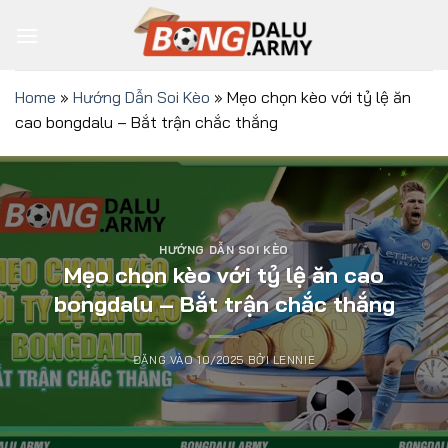
Bỏ
qua
nội
dung
Home
»
Hướng Dẫn Soi Kèo
»
Mẹo chọn kèo với tỷ lệ ăn
cao bongdalu – Bắt trận chắc thắng
HƯỚNG DẪN SOI KÈO
Mẹo chọn kèo với tỷ lệ ăn cao
bongdalu – Bắt trận chắc thắng
ĐĂNG VÀO
10/2025
BỞI
LENNIE