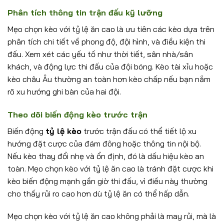
Phân tích thông tin trận đấu kỹ lưỡng
Mẹo chọn kèo với tỷ lệ ăn cao là ưu tiên các kèo dựa trên
phân tích chi tiết về phong độ, đội hình, và điều kiện thi
đấu. Xem xét các yếu tố như thời tiết, sân nhà/sân
khách, và động lực thi đấu của đội bóng. Kèo tài xỉu hoặc
kèo châu Âu thường an toàn hơn kèo chấp nếu bạn nắm
rõ xu hướng ghi bàn của hai đội.
Theo dõi biến động kèo trước trận
Biến động
tỷ lệ kèo
trước trận đấu có thể tiết lộ xu
hướng đặt cược của đám đông hoặc thông tin nội bộ.
Nếu kèo thay đổi nhẹ và ổn định, đó là dấu hiệu kèo an
toàn. Mẹo chọn kèo với tỷ lệ ăn cao là tránh đặt cược khi
kèo biến động mạnh gần giờ thi đấu, vì điều này thường
cho thấy rủi ro cao hơn dù tỷ lệ ăn có thể hấp dẫn.
Mẹo chọn kèo với tỷ lệ ăn cao không phải là may rủi, mà là