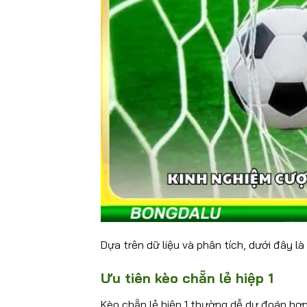
Dựa trên dữ liệu và phân tích, dưới đây l
Ưu tiên kèo chẵn lẻ hiệp 1
Kèo chẵn lẻ hiệp 1 thường dễ dự đoán hơn