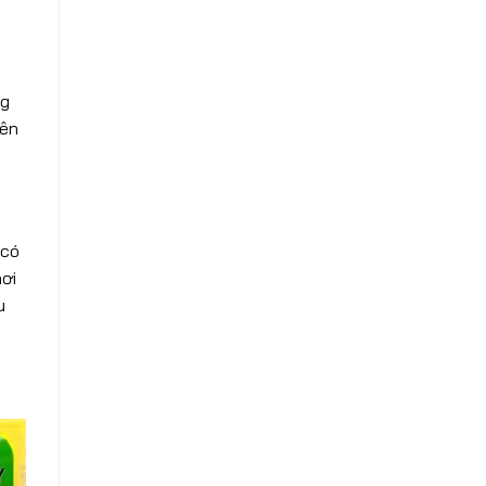
ng
rên
 có
hơi
u