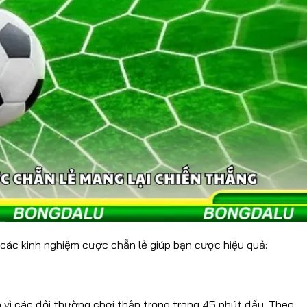
à các kinh nghiệm cược chẵn lẻ giúp bạn cược hiệu quả:
 vì các đội thường chơi thận trọng trong 45 phút đầu. Theo