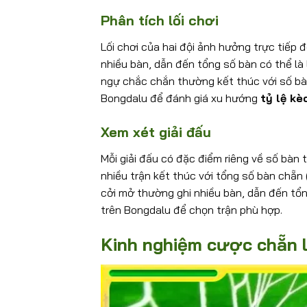
Phân tích lối chơi
Lối chơi của hai đội ảnh hưởng trực tiếp
nhiều bàn, dẫn đến tổng số bàn có thể là 
ngự chắc chắn thường kết thúc với số bàn 
Bongdalu để đánh giá xu hướng
tỷ lệ kè
Xem xét giải đấu
Mỗi giải đấu có đặc điểm riêng về số bàn
nhiều trận kết thúc với tổng số bàn chẵn (0
cởi mở thường ghi nhiều bàn, dẫn đến tổng
trên Bongdalu để chọn trận phù hợp.
Kinh nghiệm cược chẵn l