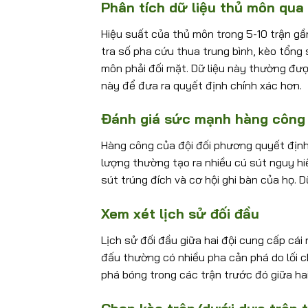
Phân tích dữ liệu thủ môn qua
Hiệu suất của thủ môn trong 5-10 trận gầ
tra số pha cứu thua trung bình, kèo tổng
môn phải đối mặt. Dữ liệu này thường được
này để đưa ra quyết định chính xác hơn.
Đánh giá sức mạnh hàng công 
Hàng công của đội đối phương quyết định
lượng thường tạo ra nhiều cú sút nguy hi
sút trúng đích và cơ hội ghi bàn của họ. D
Xem xét lịch sử đối đầu
Lịch sử đối đầu giữa hai đội cung cấp cá
đấu thường có nhiều pha cản phá do lối c
phá bóng trong các trận trước đó giữa hai