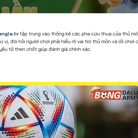
ngla.tv
tập trung vào thống kê các pha cứu thua của thủ m
 vị, đòi hỏi người chơi phải hiểu rõ vai trò thủ môn và lối chơi 
à yếu tố then chốt giúp đánh giá chính xác.