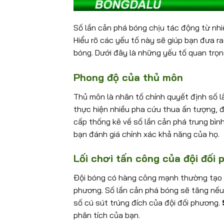
Số lần cản phá bóng chịu tác động từ nhi
Hiểu rõ các yếu tố này sẽ giúp bạn đưa r
bóng. Dưới đây là những yếu tố quan trọn
Phong độ của thủ môn
Thủ môn là nhân tố chính quyết định số 
thực hiện nhiều pha cứu thua ấn tượng, đặc
cấp thống kê về số lần cản phá trung bìn
bạn đánh giá chính xác khả năng của họ.
Lối chơi tấn công của đội đối
Đội bóng có hàng công mạnh thường tạo r
phương. Số lần cản phá bóng sẽ tăng nếu 
số cú sút trúng đích của đội đối phương.
phân tích của bạn.