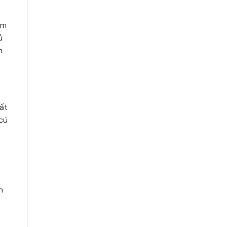
ểm
ủ
n
ất
 cú
n