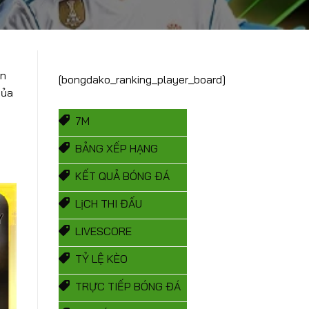
ôn
[bongdako_ranking_player_board]
của
7M
BẢNG XẾP HẠNG
KẾT QUẢ BÓNG ĐÁ
LịCH THI ĐẤU
LIVESCORE
TỶ LỆ KÈO
TRỰC TIẾP BÓNG ĐÁ