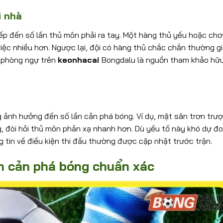
i nhà
p đến số lần thủ môn phải ra tay. Một hàng thủ yếu hoặc chơ
việc nhiều hơn. Ngược lại, đội có hàng thủ chắc chắn thường g
ơi phòng ngự trên
keonhacai
Bongdalu là nguồn tham khảo hữ
g ảnh hưởng đến số lần cản phá bóng. Ví dụ, mặt sân trơn trượ
g, đòi hỏi thủ môn phản xạ nhanh hơn. Dù yếu tố này khó dự đo
g tin về điều kiện thi đấu thường được cập nhật trước trận.
ần cản phá bóng chuẩn xác