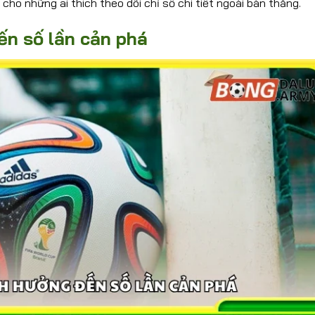
cho những ai thích theo dõi chỉ số chi tiết ngoài bàn thắng.
ến số lần cản phá