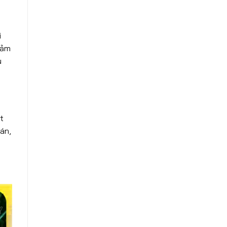
i
iảm
u
t
án,