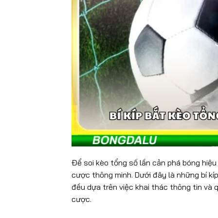
Để soi kèo tổng số lần cản phá bóng hiệu 
cược thông minh. Dưới đây là những bí kíp 
đều dựa trên việc khai thác thông tin và q
cược.