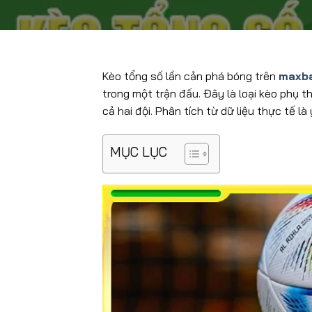
Kèo tổng số lần cản phá bóng trên
maxba
trong một trận đấu. Đây là loại kèo phụ thú
cả hai đội. Phân tích từ dữ liệu thực tế l
MỤC LỤC