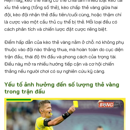
xỉu thẻ vàng (tổng số thẻ), kèo chấp thẻ vàng giữa hai
đội, kèo đội nhận thẻ đầu tiên/cuối cùng, hoặc thậm chí
là cược vào một cầu thủ cụ thể bị thẻ. Mỗi loại đều có
cách phân tích và chiến lược đặt cược riêng biệt.
Điểm hấp dẫn của kèo thẻ vàng nằm ở chỗ: nó không phụ
thuộc vào đội nào thắng thua, mà hoàn toàn do cục diện
trận đấu, thái độ thi đấu và phong cách của trọng tài.
Điều này mở ra nhiều hướng tiếp cận và cơ hội chiến
thắng nếu người chơi có sự nghiên cứu kỹ càng.
Yếu tố ảnh hưởng đến số lượng thẻ vàng
trong trận đấu