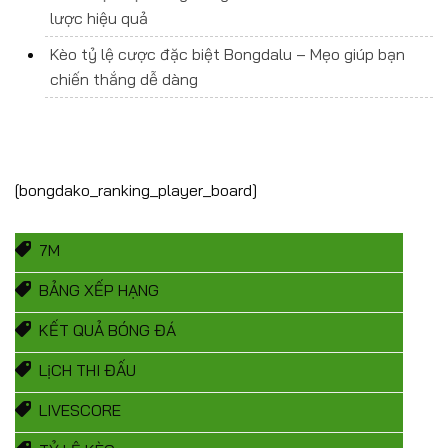
lược hiệu quả
Kèo tỷ lệ cược đặc biệt Bongdalu – Mẹo giúp bạn
chiến thắng dễ dàng
[bongdako_ranking_player_board]
7M
BẢNG XẾP HẠNG
KẾT QUẢ BÓNG ĐÁ
LịCH THI ĐẤU
LIVESCORE