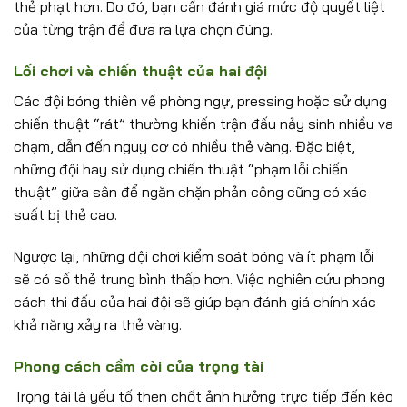
thẻ phạt hơn. Do đó, bạn cần đánh giá mức độ quyết liệt
của từng trận để đưa ra lựa chọn đúng.
Lối chơi và chiến thuật của hai đội
Các đội bóng thiên về phòng ngự, pressing hoặc sử dụng
chiến thuật “rát” thường khiến trận đấu nảy sinh nhiều va
chạm, dẫn đến nguy cơ có nhiều thẻ vàng. Đặc biệt,
những đội hay sử dụng chiến thuật “phạm lỗi chiến
thuật” giữa sân để ngăn chặn phản công cũng có xác
suất bị thẻ cao.
Ngược lại, những đội chơi kiểm soát bóng và ít phạm lỗi
sẽ có số thẻ trung bình thấp hơn. Việc nghiên cứu phong
cách thi đấu của hai đội sẽ giúp bạn đánh giá chính xác
khả năng xảy ra thẻ vàng.
Phong cách cầm còi của trọng tài
Trọng tài là yếu tố then chốt ảnh hưởng trực tiếp đến kèo