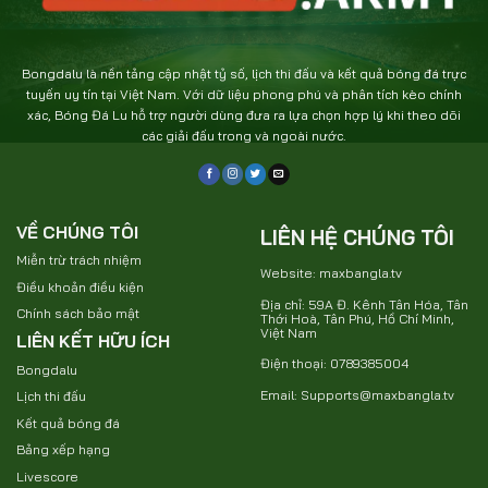
Bongdalu là nền tảng cập nhật tỷ số, lịch thi đấu và kết quả bóng đá trực
tuyến uy tín tại Việt Nam. Với dữ liệu phong phú và phân tích kèo chính
xác, Bóng Đá Lu hỗ trợ người dùng đưa ra lựa chọn hợp lý khi theo dõi
các giải đấu trong và ngoài nước.
VỀ CHÚNG TÔI
LIÊN HỆ CHÚNG TÔI
Miễn trừ trách nhiệm
Website: maxbangla.tv
Điều khoản điều kiện
Địa chỉ: 59A Đ. Kênh Tân Hóa, Tân
Chính sách bảo mật
Thới Hoà, Tân Phú, Hồ Chí Minh,
Việt Nam
LIÊN KẾT HỮU ÍCH
Điện thoại: 0789385004
Bongdalu
Email:
Supports@maxbangla.tv
Lịch thi đấu
Kết quả bóng đá
Bảng xếp hạng
Livescore