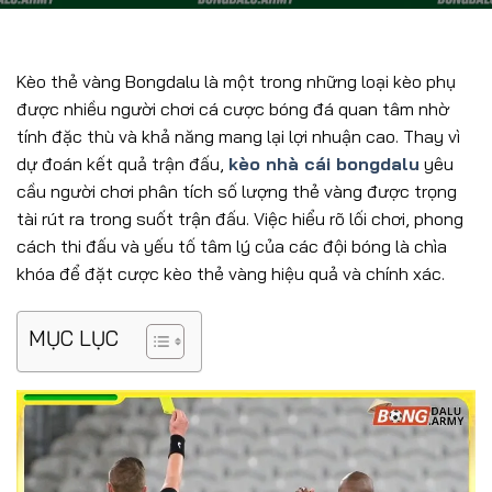
Kèo thẻ vàng Bongdalu là một trong những loại kèo phụ
được nhiều người chơi cá cược bóng đá quan tâm nhờ
tính đặc thù và khả năng mang lại lợi nhuận cao. Thay vì
dự đoán kết quả trận đấu,
kèo nhà cái bongdalu
yêu
cầu người chơi phân tích số lượng thẻ vàng được trọng
tài rút ra trong suốt trận đấu. Việc hiểu rõ lối chơi, phong
cách thi đấu và yếu tố tâm lý của các đội bóng là chìa
khóa để đặt cược kèo thẻ vàng hiệu quả và chính xác.
MỤC LỤC