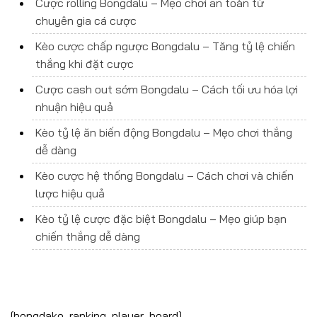
Cược rolling Bongdalu – Mẹo chơi an toàn từ
chuyên gia cá cược
Kèo cược chấp ngược Bongdalu – Tăng tỷ lệ chiến
thắng khi đặt cược
Cược cash out sớm Bongdalu – Cách tối ưu hóa lợi
nhuận hiệu quả
Kèo tỷ lệ ăn biến động Bongdalu – Mẹo chơi thắng
dễ dàng
Kèo cược hệ thống Bongdalu – Cách chơi và chiến
lược hiệu quả
Kèo tỷ lệ cược đặc biệt Bongdalu – Mẹo giúp bạn
chiến thắng dễ dàng
[bongdako_ranking_player_board]