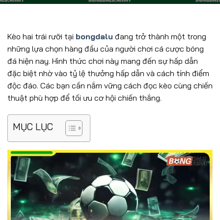
Kèo hai trái rưỡi tại
b
ongdalu
đang trở thành một trong
những lựa chọn hàng đầu của người chơi cá cược bóng
đá hiện nay. Hình thức chơi này mang đến sự hấp dẫn
đặc biệt nhờ vào tỷ lệ thưởng hấp dẫn và cách tính điểm
độc đáo. Các bạn cần nắm vững cách đọc kèo cùng chiến
thuật phù hợp để tối ưu cơ hội chiến thắng.
MỤC LỤC