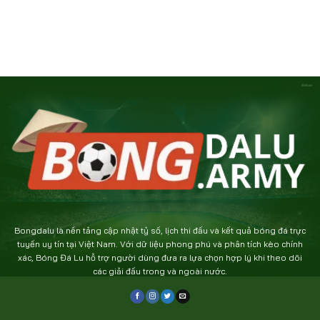
Bongdalu là nền tảng cập nhật tỷ số, lịch thi đấu và kết quả bóng đá trực
tuyến uy tín tại Việt Nam. Với dữ liệu phong phú và phân tích kèo chính
xác, Bóng Đá Lu hỗ trợ người dùng đưa ra lựa chọn hợp lý khi theo dõi
các giải đấu trong và ngoài nước.