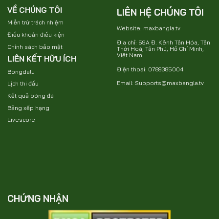
VỀ CHÚNG TÔI
LIÊN HỆ CHÚNG TÔI
Miễn trừ trách nhiệm
Website: maxbangla.tv
Điều khoản điều kiện
Địa chỉ: 59A Đ. Kênh Tân Hóa, Tân
Chính sách bảo mật
Thới Hoà, Tân Phú, Hồ Chí Minh,
Việt Nam
LIÊN KẾT HỮU ÍCH
Điện thoại: 0789385004
Bongdalu
Email:
Supports@maxbangla.tv
Lịch thi đấu
Kết quả bóng đá
Bảng xếp hạng
Livescore
CHỨNG NHẬN