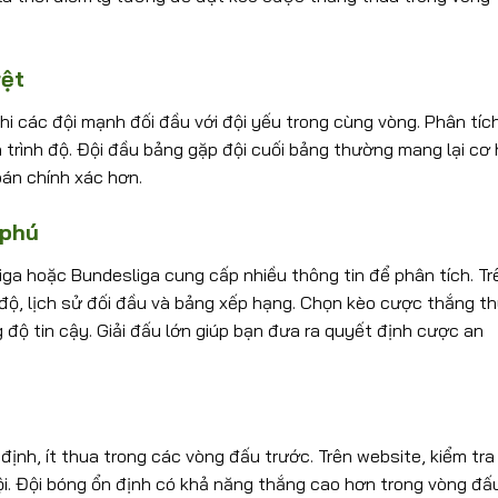
rệt
i các đội mạnh đối đầu với đội yếu trong cùng vòng. Phân tíc
 trình độ. Đội đầu bảng gặp đội cuối bảng thường mang lại cơ 
oán chính xác hơn.
 phú
iga hoặc Bundesliga cung cấp nhiều thông tin để phân tích. Tr
độ, lịch sử đối đầu và bảng xếp hạng. Chọn kèo cược thắng t
 độ tin cậy. Giải đấu lớn giúp bạn đưa ra quyết định cược an
ịnh, ít thua trong các vòng đấu trước. Trên website, kiểm tra
ội. Đội bóng ổn định có khả năng thắng cao hơn trong vòng đấu