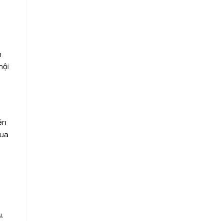
h
hội
ên
hua
.