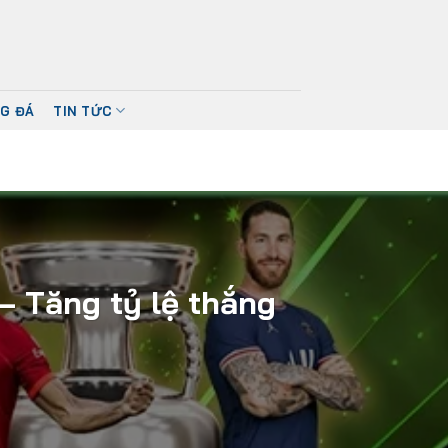
NG ĐÁ
TIN TỨC
– Tăng tỷ lệ thắng