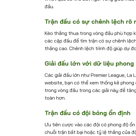
đấu.
Trận đấu có sự chênh lệch rõ 
Kèo thắng thua trong vòng đấu phù hợp kh
các cặp đấu để tìm trận có sự chênh lệch
thắng cao. Chênh lệch trình độ giúp dự đ
Giải đấu lớn với dữ liệu phong
Các giải đấu lớn như Premier League, La L
website, bạn có thể xem thống kê phong 
trong vòng đấu trong các giải này để tăng
toàn hơn.
Trận đấu có đội bóng ổn định
Ưu tiên cược vào các đội có phong độ ổn đ
chuỗi trận bất bại hoặc tỷ lệ thắng của đ