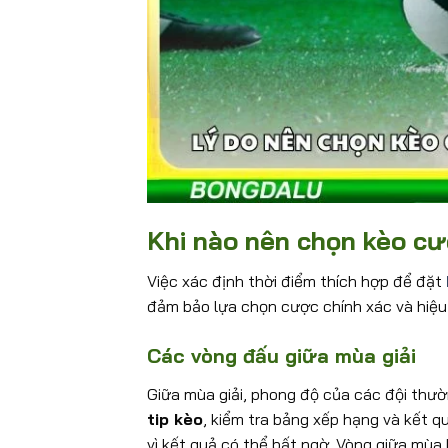
Khi nào nên chọn kèo cư
Việc xác định thời điểm thích hợp để đặt
đảm bảo lựa chọn cược chính xác và hiệu
Các vòng đấu giữa mùa giải
Giữa mùa giải, phong độ của các đội thườ
tip kèo
, kiểm tra bảng xếp hạng và kết 
vì kết quả có thể bất ngờ. Vòng giữa mùa