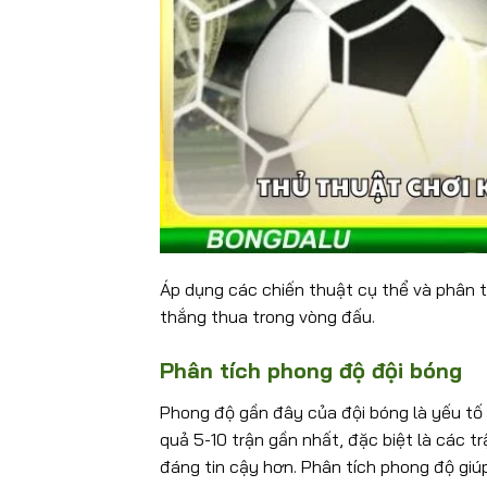
Áp dụng các chiến thuật cụ thể và phân t
thắng thua trong vòng đấu.
Phân tích phong độ đội bóng
Phong độ gần đây của đội bóng là yếu tố 
quả 5-10 trận gần nhất, đặc biệt là các t
đáng tin cậy hơn. Phân tích phong độ giú