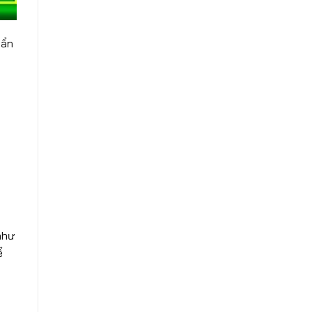
uẩn
m
như
ể