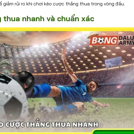
 giảm rủi ro khi chơi kèo cược thắng thua trong vòng đấu.
 thua nhanh và chuẩn xác