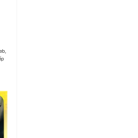
eb,
ếp