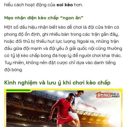
hiểu cách hoạt động của
soi kèo
hơn.
Mẹo nhận diện kèo chấp “ngon ăn”
Một số dấu hiệu nhận biết kèo dễ chơi là đội cửa trên có
phong độ ổn định, ghi nhiều bàn trong các trận gần đây,
hoặc đối thủ bị thiếu hụt lực lượng. Ngoài ra, những trận
đấu giữa đội mạnh và đội yếu ở giải quốc nội cũng thường
có tỷ lệ kèo chấp bóng đá hợp lý để người chơi khai thác.
Tuy nhiên, không nên đặt cược chỉ dựa vào danh tiếng
đội bóng.
Kinh nghiệm và lưu ý khi chơi kèo chấp