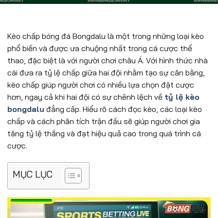
Kèo chấp bóng đá Bongdalu là một trong những loại kèo
phổ biến và được ưa chuộng nhất trong cá cược thể
thao, đặc biệt là với người chơi châu Á. Với hình thức nhà
cái đưa ra tỷ lệ chấp giữa hai đội nhằm tạo sự cân bằng,
kèo chấp giúp người chơi có nhiều lựa chọn đặt cược
hơn, ngay cả khi hai đội có sự chênh lệch về
tỷ lệ kèo
bongdalu
đẳng cấp. Hiểu rõ cách đọc kèo, các loại kèo
chấp và cách phân tích trận đấu sẽ giúp người chơi gia
tăng tỷ lệ thắng và đạt hiệu quả cao trong quá trình cá
cược.
MỤC LỤC