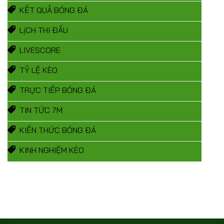
KẾT QUẢ BÓNG ĐÁ
LịCH THI ĐẤU
LIVESCORE
TỶ LỆ KÈO
TRỰC TIẾP BÓNG ĐÁ
TIN TỨC 7M
KIẾN THỨC BÓNG ĐÁ
KINH NGHIỆM KÈO