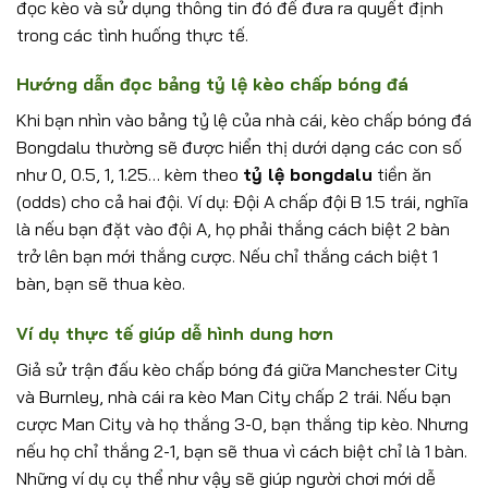
đọc kèo và sử dụng thông tin đó để đưa ra quyết định
trong các tình huống thực tế.
Hướng dẫn đọc bảng tỷ lệ kèo chấp bóng đá
Khi bạn nhìn vào bảng tỷ lệ của nhà cái, kèo chấp bóng đá
Bongdalu thường sẽ được hiển thị dưới dạng các con số
như 0, 0.5, 1, 1.25… kèm theo
tỷ lệ bongdalu
tiền ăn
(odds) cho cả hai đội. Ví dụ: Đội A chấp đội B 1.5 trái, nghĩa
là nếu bạn đặt vào đội A, họ phải thắng cách biệt 2 bàn
trở lên bạn mới thắng cược. Nếu chỉ thắng cách biệt 1
bàn, bạn sẽ thua kèo.
Ví dụ thực tế giúp dễ hình dung hơn
Giả sử trận đấu kèo chấp bóng đá giữa Manchester City
và Burnley, nhà cái ra kèo Man City chấp 2 trái. Nếu bạn
cược Man City và họ thắng 3-0, bạn thắng tip kèo. Nhưng
nếu họ chỉ thắng 2-1, bạn sẽ thua vì cách biệt chỉ là 1 bàn.
Những ví dụ cụ thể như vậy sẽ giúp người chơi mới dễ