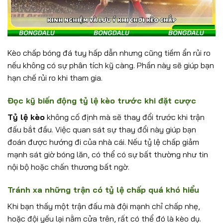
Kèo chấp bóng đá tuy hấp dẫn nhưng cũng tiềm ẩn rủi ro
nếu không có sự phân tích kỹ càng. Phần này sẽ giúp bạn
hạn chế rủi ro khi tham gia.
Đọc kỹ biến động tỷ lệ kèo trước khi đặt cược
Tỷ lệ kèo
không cố định mà sẽ thay đổi trước khi trận
đấu bắt đầu. Việc quan sát sự thay đổi này giúp bạn
đoán được hướng đi của nhà cái. Nếu tỷ lệ chấp giảm
mạnh sát giờ bóng lăn, có thể có sự bất thường như tin
nội bộ hoặc chấn thương bất ngờ.
Tránh xa những trận có tỷ lệ chấp quá khó hiểu
Khi bạn thấy một trận đấu mà đội mạnh chỉ chấp nhẹ,
hoặc đội yếu lại nằm cửa trên, rất có thể đó là kèo dụ.