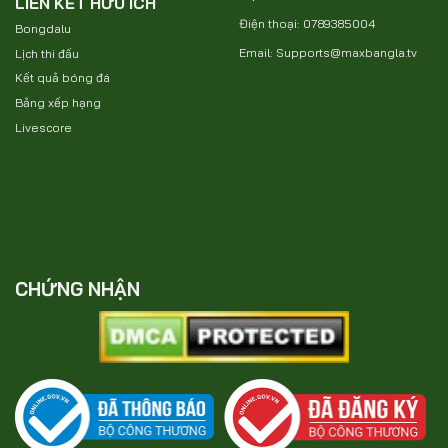
LIÊN KẾT HỮU ÍCH
Điện thoại: 0789385004
Bongdalu
Email:
Supports@maxbangla.tv
Lịch thi đấu
Kết quả bóng đá
Bảng xếp hạng
Livescore
CHỨNG NHẬN