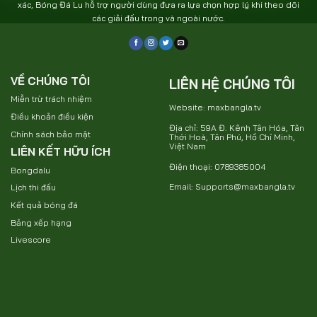
xác, Bóng Đá Lu hỗ trợ người dùng đưa ra lựa chọn hợp lý khi theo dõi
các giải đấu trong và ngoài nước.
VỀ CHÚNG TÔI
LIÊN HỆ CHÚNG TÔI
Miễn trừ trách nhiệm
Website: maxbangla.tv
Điều khoản điều kiện
Địa chỉ: 59A Đ. Kênh Tân Hóa, Tân
Chính sách bảo mật
Thới Hoà, Tân Phú, Hồ Chí Minh,
Việt Nam
LIÊN KẾT HỮU ÍCH
Điện thoại: 0789385004
Bongdalu
Email:
Supports@maxbangla.tv
Lịch thi đấu
Kết quả bóng đá
Bảng xếp hạng
Livescore