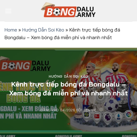
Bỏ
qua
nội
dung
Home
»
Hướng Dẫn Soi Kèo
»
Kênh trực tiếp bóng đá
Bongdalu – Xem bóng đá miễn phí và nhanh nhất
HƯỚNG DẪN SOI KÈO
Kênh trực tiếp bóng đá Bongdalu –
Xem bóng đá miễn phí và nhanh nhất
ĐĂNG VÀO
04/2026
BỞI
LENNIE