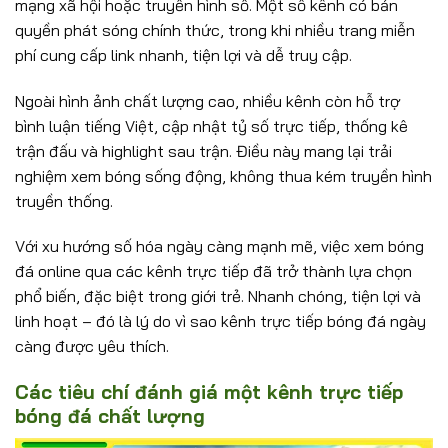
mạng xã hội hoặc truyền hình số. Một số kênh có bản
quyền phát sóng chính thức, trong khi nhiều trang miễn
phí cung cấp link nhanh, tiện lợi và dễ truy cập.
Ngoài hình ảnh chất lượng cao, nhiều kênh còn hỗ trợ
bình luận tiếng Việt, cập nhật tỷ số trực tiếp, thống kê
trận đấu và highlight sau trận. Điều này mang lại trải
nghiệm xem bóng sống động, không thua kém truyền hình
truyền thống.
Với xu hướng số hóa ngày càng mạnh mẽ, việc xem bóng
đá online qua các kênh trực tiếp đã trở thành lựa chọn
phổ biến, đặc biệt trong giới trẻ. Nhanh chóng, tiện lợi và
linh hoạt – đó là lý do vì sao kênh trực tiếp bóng đá ngày
càng được yêu thích.
Các tiêu chí đánh giá một kênh trực tiếp
bóng đá chất lượng