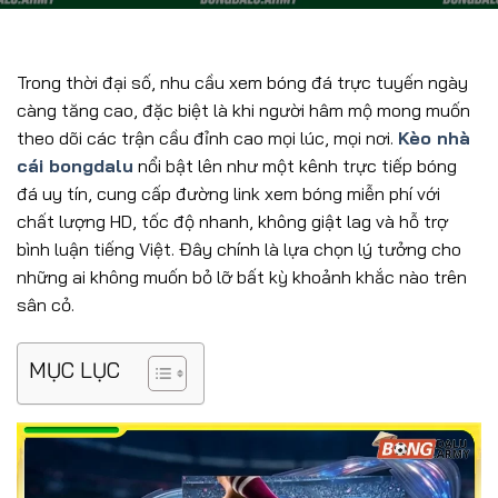
Trong thời đại số, nhu cầu xem bóng đá trực tuyến ngày
càng tăng cao, đặc biệt là khi người hâm mộ mong muốn
theo dõi các trận cầu đỉnh cao mọi lúc, mọi nơi.
Kèo nhà
cái bongdalu
nổi bật lên như một kênh trực tiếp bóng
đá uy tín, cung cấp đường link xem bóng miễn phí với
chất lượng HD, tốc độ nhanh, không giật lag và hỗ trợ
bình luận tiếng Việt. Đây chính là lựa chọn lý tưởng cho
những ai không muốn bỏ lỡ bất kỳ khoảnh khắc nào trên
sân cỏ.
MỤC LỤC