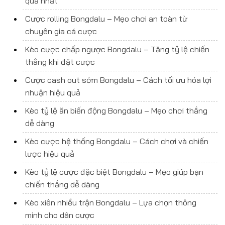
quả nhất
Cược rolling Bongdalu – Mẹo chơi an toàn từ
chuyên gia cá cược
Kèo cược chấp ngược Bongdalu – Tăng tỷ lệ chiến
thắng khi đặt cược
Cược cash out sớm Bongdalu – Cách tối ưu hóa lợi
nhuận hiệu quả
Kèo tỷ lệ ăn biến động Bongdalu – Mẹo chơi thắng
dễ dàng
Kèo cược hệ thống Bongdalu – Cách chơi và chiến
lược hiệu quả
Kèo tỷ lệ cược đặc biệt Bongdalu – Mẹo giúp bạn
chiến thắng dễ dàng
Kèo xiên nhiều trận Bongdalu – Lựa chọn thông
minh cho dân cược