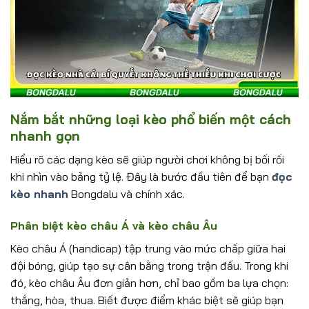
Nắm bắt những loại kèo phổ biến một cách
nhanh gọn
Hiểu rõ các dạng kèo sẽ giúp người chơi không bị bối rối
khi nhìn vào bảng tỷ lệ. Đây là bước đầu tiên để bạn
đọc
kèo nhanh
Bongdalu và chính xác.
Phân biệt kèo châu Á và kèo châu Âu
Kèo châu Á (handicap) tập trung vào mức chấp giữa hai
đội bóng, giúp tạo sự cân bằng trong trận đấu. Trong khi
đó, kèo châu Âu đơn giản hơn, chỉ bao gồm ba lựa chọn:
thắng, hòa, thua. Biết được điểm khác biệt sẽ giúp bạn