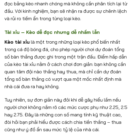
đọc bảng kèo nhanh chóng mà không cần phân tích lại từ
đầu. Với kinh nghiệm, bạn sẽ nhận ra được sự chênh lệch
và rủi ro tiềm ẩn trong từng loại kèo.
Tài xỉu – Kèo dễ đọc nhưng dễ nhầm lẫn
Kèo tài xỉu
là một trong những loại kèo phổ biến nhất
trong cá độ bóng đá, cho phép người chơi dự đoán tổng
số bàn thắng được ghi trong một trận đấu. Điểm hấp dẫn
của kèo tài xỉu nằm ở cách chơi đơn giản: bạn không cần
quan tâm đội nào thắng hay thua, mà chỉ cần dự đoán
tổng số bàn thắng có vượt qua một mốc nhất định mà
nhà cái đưa ra hay không.
Tuy nhiên, sự đơn giản này đôi khi dễ gây hiểu lầm nếu
người chơi không nắm rõ các mức cược phụ như 2.25, 2.5
hay 2.75. Đây là những con số mang tính kỹ thuật cao,
đòi hỏi bạn phải hiểu được cách chia tiền thắng – thua
cũng như ý đồ ẩn sau mức tỷ lệ của nhà cái.