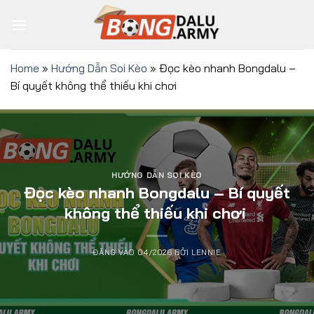
Bỏ
qua
nội
dung
Home
»
Hướng Dẫn Soi Kèo
»
Đọc kèo nhanh Bongdalu –
Bí quyết không thể thiếu khi chơi
HƯỚNG DẪN SOI KÈO
Đọc kèo nhanh Bongdalu – Bí quyết
không thể thiếu khi chơi
ĐĂNG VÀO
04/2026
BỞI
LENNIE