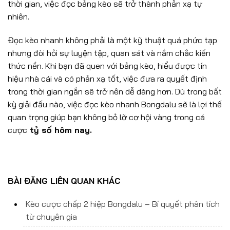
thời gian, việc đọc bảng kèo sẽ trở thành phản xạ tự
nhiên.
Đọc kèo nhanh không phải là một kỹ thuật quá phức tạp
nhưng đòi hỏi sự luyện tập, quan sát và nắm chắc kiến
thức nền. Khi bạn đã quen với bảng kèo, hiểu được tín
hiệu nhà cái và có phản xạ tốt, việc đưa ra quyết định
trong thời gian ngắn sẽ trở nên dễ dàng hơn. Dù trong bất
kỳ giải đấu nào, việc đọc kèo nhanh Bongdalu sẽ là lợi thế
quan trọng giúp bạn không bỏ lỡ cơ hội vàng trong cá
cược
tỷ số hôm nay.
BÀI ĐĂNG LIÊN QUAN KHÁC
Kèo cược chấp 2 hiệp Bongdalu – Bí quyết phân tích
từ chuyên gia