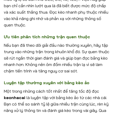
bạn chỉ cần nhìn lướt qua là đã biết được mức độ chấp
và xác suất thắng thua. Đọc kèo nhanh phụ thuộc nhiều
vào khả năng ghi nhớ và phản xạ với những thông số
quen thuộc.
Ưu tiên phân tích những trận quen thuộc
Nếu bạn đã theo dõi giải đấu nào thường xuyên, hãy tập
trung vào những trận trong khuôn khổ đó. Sự quen thuộc
sẽ rút ngắn thời gian đánh giá và giúp bạn đọc bảng kèo
nhanh hơn. Không nên ôm đồm nhiều trận lạ vì sẽ làm
chậm tiến trình và tăng nguy cơ sai sót.
Luyện tập thường xuyên với bảng kèo ảo
Một trong những cách tốt nhất để tăng tốc độ đọc
keonhacai
là luyện tập với bảng kèo ảo từ các nhà cái.
Bạn có thể so sánh tỷ lệ giữa nhiều trận cùng lúc, rèn kỹ
năng xử lý thông tin và đánh giá kèo trong vài giây. Qua