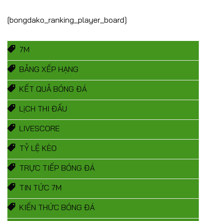
[bongdako_ranking_player_board]
7M
BẢNG XẾP HẠNG
KẾT QUẢ BÓNG ĐÁ
LịCH THI ĐẤU
LIVESCORE
TỶ LỆ KÈO
TRỰC TIẾP BÓNG ĐÁ
TIN TỨC 7M
KIẾN THỨC BÓNG ĐÁ