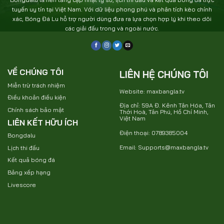
tuyến uy tín tại Việt Nam. Với dữ liệu phong phú và phân tích kèo chính
xác, Bóng Đá Lu hỗ trợ người dùng đưa ra lựa chọn hợp lý khi theo dõi
các giải đấu trong và ngoài nước.
VỀ CHÚNG TÔI
LIÊN HỆ CHÚNG TÔI
Miễn trừ trách nhiệm
Website: maxbangla.tv
Điều khoản điều kiện
Địa chỉ: 59A Đ. Kênh Tân Hóa, Tân
Chính sách bảo mật
Thới Hoà, Tân Phú, Hồ Chí Minh,
Việt Nam
LIÊN KẾT HỮU ÍCH
Điện thoại: 0789385004
Bongdalu
Email:
Supports@maxbangla.tv
Lịch thi đấu
Kết quả bóng đá
Bảng xếp hạng
Livescore