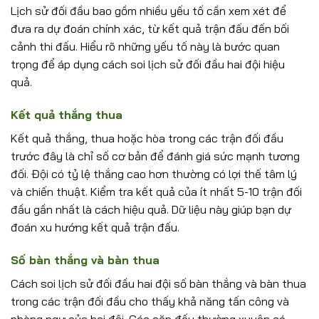
Lịch sử đối đầu bao gồm nhiều yếu tố cần xem xét để
đưa ra dự đoán chính xác, từ kết quả trận đấu đến bối
cảnh thi đấu. Hiểu rõ những yếu tố này là bước quan
trọng để áp dụng cách soi lịch sử đối đầu hai đội hiệu
quả.
Kết quả thắng thua
Kết quả thắng, thua hoặc hòa trong các trận đối đầu
trước đây là chỉ số cơ bản để đánh giá sức mạnh tương
đối. Đội có tỷ lệ thắng cao hơn thường có lợi thế tâm lý
và chiến thuật. Kiểm tra kết quả của ít nhất 5-10 trận đối
đầu gần nhất là cách hiệu quả. Dữ liệu này giúp bạn dự
đoán xu hướng kết quả trận đấu.
Số bàn thắng và bàn thua
Cách soi lịch sử đối đầu hai đội số bàn thắng và bàn thua
trong các trận đối đầu cho thấy khả năng tấn công và
phòng ngự của hai đội. Các cặp đấu thường xuyên có