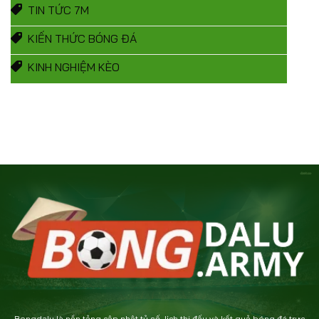
TIN TỨC 7M
KIẾN THỨC BÓNG ĐÁ
KINH NGHIỆM KÈO
Bongdalu là nền tảng cập nhật tỷ số, lịch thi đấu và kết quả bóng đá trực