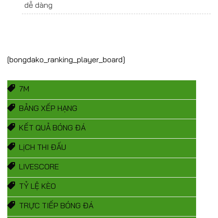
dễ dàng
[bongdako_ranking_player_board]
7M
BẢNG XẾP HẠNG
KẾT QUẢ BÓNG ĐÁ
LịCH THI ĐẤU
LIVESCORE
TỶ LỆ KÈO
TRỰC TIẾP BÓNG ĐÁ