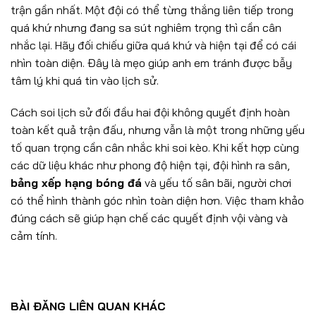
trận gần nhất. Một đội có thể từng thắng liên tiếp trong
quá khứ nhưng đang sa sút nghiêm trọng thì cần cân
nhắc lại. Hãy đối chiếu giữa quá khứ và hiện tại để có cái
nhìn toàn diện. Đây là mẹo giúp anh em tránh được bẫy
tâm lý khi quá tin vào lịch sử.
Cách soi lịch sử đối đầu hai đội không quyết định hoàn
toàn kết quả trận đấu, nhưng vẫn là một trong những yếu
tố quan trọng cần cân nhắc khi soi kèo. Khi kết hợp cùng
các dữ liệu khác như phong độ hiện tại, đội hình ra sân,
bảng xếp hạng bóng đá
và yếu tố sân bãi, người chơi
có thể hình thành góc nhìn toàn diện hơn. Việc tham khảo
đúng cách sẽ giúp hạn chế các quyết định vội vàng và
cảm tính.
BÀI ĐĂNG LIÊN QUAN KHÁC