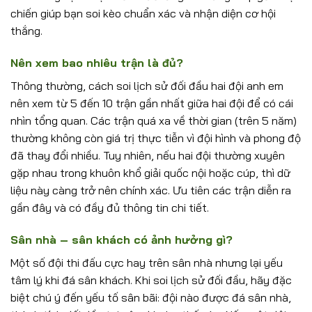
chiến giúp bạn soi kèo chuẩn xác và nhận diện cơ hội
thắng.
Nên xem bao nhiêu trận là đủ?
Thông thường, cách soi lịch sử đối đầu hai đội anh em
nên xem từ 5 đến 10 trận gần nhất giữa hai đội để có cái
nhìn tổng quan. Các trận quá xa về thời gian (trên 5 năm)
thường không còn giá trị thực tiễn vì đội hình và phong độ
đã thay đổi nhiều. Tuy nhiên, nếu hai đội thường xuyên
gặp nhau trong khuôn khổ giải quốc nội hoặc cúp, thì dữ
liệu này càng trở nên chính xác. Ưu tiên các trận diễn ra
gần đây và có đầy đủ thông tin chi tiết.
Sân nhà – sân khách có ảnh hưởng gì?
Một số đội thi đấu cực hay trên sân nhà nhưng lại yếu
tâm lý khi đá sân khách. Khi soi lịch sử đối đầu, hãy đặc
biệt chú ý đến yếu tố sân bãi: đội nào được đá sân nhà,