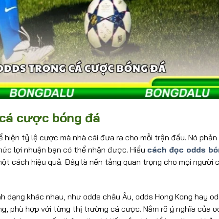
g cá cược bóng đá
 hiện tỷ lệ cược mà nhà cái đưa ra cho mỗi trận đấu. Nó phản
mức lợi nhuận bạn có thể nhận được. Hiểu
cách đọc odds bó
ột cách hiệu quả. Đây là nền tảng quan trọng cho mọi người 
ịnh dạng khác nhau, như odds châu Âu, odds Hong Kong hay o
iêng, phù hợp với từng thị trường cá cược. Nắm rõ ý nghĩa của 