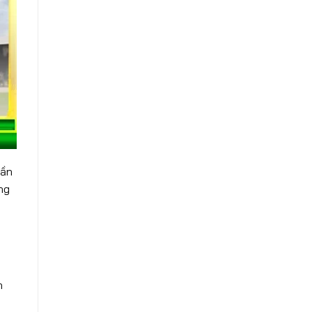
hần
ng
n