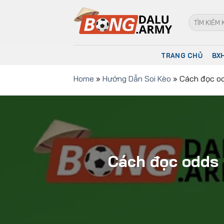
Bỏ
qua
nội
dung
TRANG CHỦ
BX
Home
»
Hướng Dẫn Soi Kèo
»
Cách đọc od
Cách đọc odds 