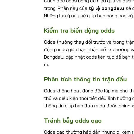
Cách đọc odds bóng đá hiệu quả và đưa r
trọng. Phần này của
tỷ lệ bongdalu
sẽ 
Những lưu ý này sẽ giúp bạn nâng cao kỹ 
Kiểm tra biến động odds
Odds thường thay đổi trước và trong trận
động odds giúp bạn nhận biết xu hướng v
Bongdalu cập nhật odds liên tục để bạn 
ro.
Phân tích thông tin trận đấu
Odds không hoạt động độc lập mà phụ thu
thủ và điều kiện thời tiết đều ảnh hưởng
thông tin giúp bạn đưa ra dự đoán chính x
Tránh bẫy odds cao
Odds cao thường hấp dẫn nhưng đi kèm rủi