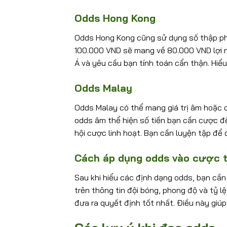
Odds Hong Kong
Odds Hong Kong cũng sử dụng số thập phân
100.000 VND sẽ mang về 80.000 VND lợi n
Á và yêu cầu bạn tính toán cẩn thận. Hiể
Odds Malay
Odds Malay có thể mang giá trị âm hoặc 
odds âm thể hiện số tiền bạn cần cược để
hội cược linh hoạt. Bạn cần luyện tập để
Cách áp dụng odds vào cược 
Sau khi hiểu các định dạng odds, bạn cần
trên thông tin đội bóng, phong độ và tỷ 
đưa ra quyết định tốt nhất. Điều này giú