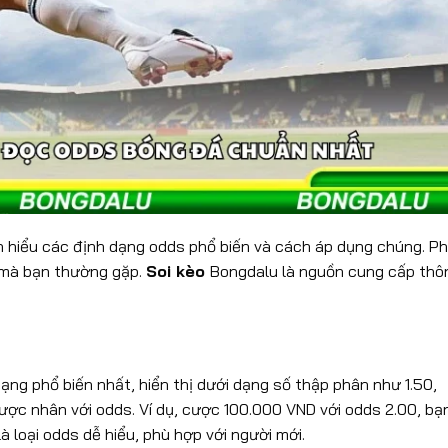
 hiểu các định dạng odds phổ biến và cách áp dụng chúng. P
s mà bạn thường gặp.
Soi kèo
Bongdalu là nguồn cung cấp thô
ng phổ biến nhất, hiển thị dưới dạng số thập phân như 1.50,
 cược nhân với odds. Ví dụ, cược 100.000 VND với odds 2.00, bạ
loại odds dễ hiểu, phù hợp với người mới.