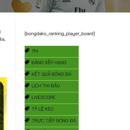
i
[bongdako_ranking_player_board]
lu
,
7M
BẢNG XẾP HẠNG
KẾT QUẢ BÓNG ĐÁ
LịCH THI ĐẤU
LIVESCORE
TỶ LỆ KÈO
TRỰC TIẾP BÓNG ĐÁ