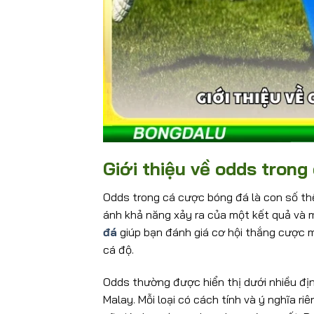
Giới thiệu về odds tron
Odds trong cá cược bóng đá là con số thể
ánh khả năng xảy ra của một kết quả và 
đá
giúp bạn đánh giá cơ hội thắng cược m
cá độ.
Odds thường được hiển thị dưới nhiều đ
Malay. Mỗi loại có cách tính và ý nghĩa r